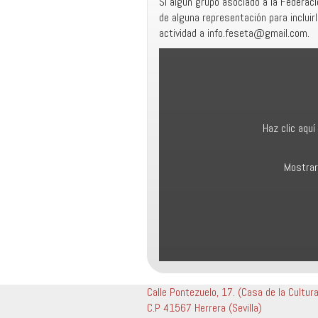
Si algún grupo asociado a la Federac
de alguna representación para incluir
actividad a info.feseta@gmail.com.
Mostrar contenido de calendar.google.
Haz clic aqu
Mostrar
Calle Pontezuelo, 17. (Casa de la Cultur
C.P 41567 Herrera (Sevilla)