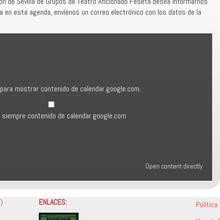
ión de Sevilla de Grupos de Teatro Aficionado Feseta desea informarnos
la en esta agenda, envíenos un correo electrónico con los datos de la
com
í para mostrar contenido de calendar.google.com.
 siempre contenido de calendar.google.com
Open content directly
a)
ENLACES:
Política