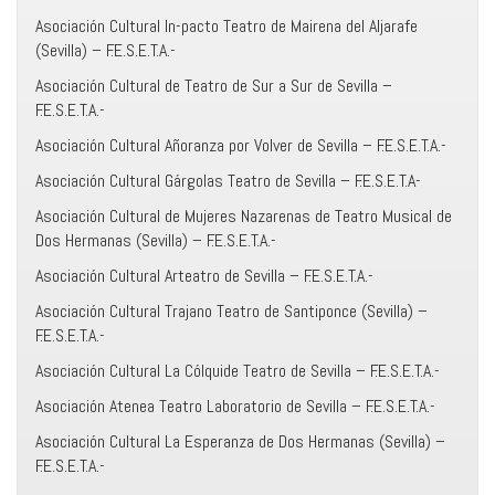
Asociación Cultural In-pacto Teatro de Mairena del Aljarafe
(Sevilla) – F.E.S.E.T.A.-
Asociación Cultural de Teatro de Sur a Sur de Sevilla –
F.E.S.E.T.A.-
Asociación Cultural Añoranza por Volver de Sevilla – F.E.S.E.T.A.-
Asociación Cultural Gárgolas Teatro de Sevilla – F.E.S.E.T.A-
Asociación Cultural de Mujeres Nazarenas de Teatro Musical de
Dos Hermanas (Sevilla) – F.E.S.E.T.A.-
Asociación Cultural Arteatro de Sevilla – F.E.S.E.T.A.-
Asociación Cultural Trajano Teatro de Santiponce (Sevilla) –
F.E.S.E.T.A.-
Asociación Cultural La Cólquide Teatro de Sevilla – F.E.S.E.T.A.-
Asociación Atenea Teatro Laboratorio de Sevilla – F.E.S.E.T.A.-
Asociación Cultural La Esperanza de Dos Hermanas (Sevilla) –
F.E.S.E.T.A.-