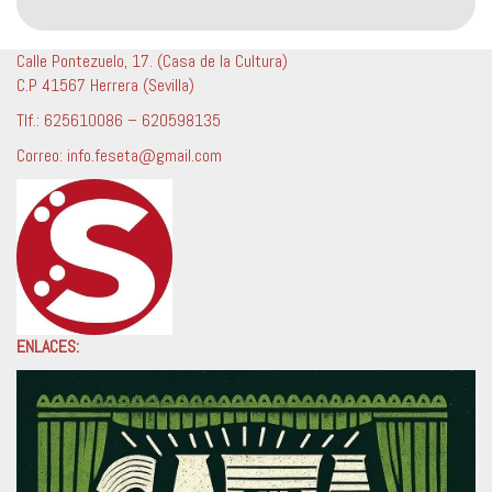
Calle Pontezuelo, 17. (Casa de la Cultura)
C.P 41567 Herrera (Sevilla)
Tlf.: 625610086 – 620598135
Correo: info.feseta@gmail.com
ENLACES: