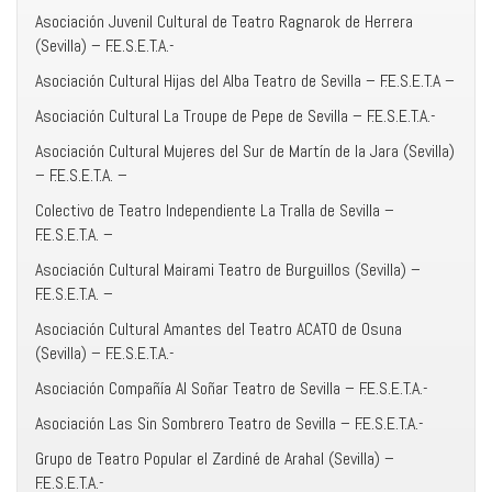
Asociación Juvenil Cultural de Teatro Ragnarok de Herrera
(Sevilla) – F.E.S.E.T.A.-
Asociación Cultural Hijas del Alba Teatro de Sevilla – F.E.S.E.T.A –
Asociación Cultural La Troupe de Pepe de Sevilla – F.E.S.E.T.A.-
Asociación Cultural Mujeres del Sur de Martín de la Jara (Sevilla)
– F.E.S.E.T.A. –
Colectivo de Teatro Independiente La Tralla de Sevilla –
F.E.S.E.T.A. –
Asociación Cultural Mairami Teatro de Burguillos (Sevilla) –
F.E.S.E.T.A. –
Asociación Cultural Amantes del Teatro ACATO de Osuna
(Sevilla) – F.E.S.E.T.A.-
Asociación Compañía Al Soñar Teatro de Sevilla – F.E.S.E.T.A.-
Asociación Las Sin Sombrero Teatro de Sevilla – F.E.S.E.T.A.-
Grupo de Teatro Popular el Zardiné de Arahal (Sevilla) –
F.E.S.E.T.A.-