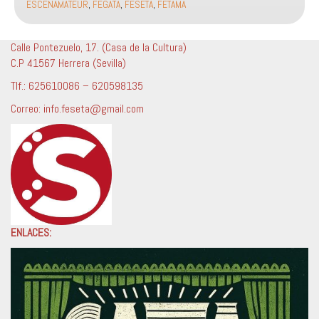
ESCENAMATEUR
,
FEGATA
,
FESETA
,
FETAMA
de
Sevilla
de
Calle Pontezuelo, 17. (Casa de la Cultura)
Grupos
C.P 41567 Herrera (Sevilla)
de
Tlf.: 625610086 – 620598135
Teatro
Aficionado
Correo: info.feseta@gmail.com
Amateur
Feseta:
ENLACES: