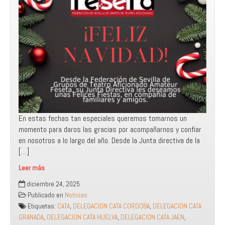
En estas fechas tan especiales queremos tomarnos un
momento para daros las gracias por acompañarnos y confiar
en nosotros a lo largo del año. Desde la Junta directiva de la
[…]
Leer más
Felicitación
diciembre 24, 2025
Navideña
Publicado en
Noticias
de
Etiquetas:
CATA
,
DELEGACION CATA CORDOBA
,
DELEGACION CATA
la
GRANADA
,
DELEGACION CATA HUELVA
,
DELEGACION CATA JAEN
,
Federación