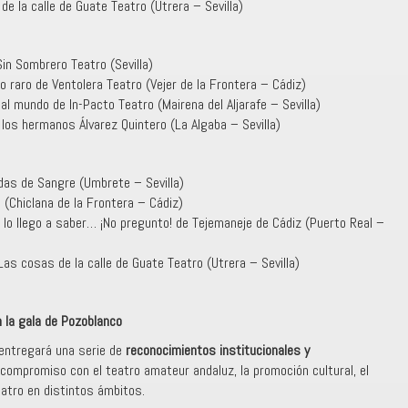
e la calle de Guate Teatro (Utrera – Sevilla)
Sin Sombrero Teatro (Sevilla)
o raro de Ventolera Teatro (Vejer de la Frontera – Cádiz)
al mundo de In-Pacto Teatro (Mairena del Aljarafe – Sevilla)
 los hermanos Álvarez Quintero (La Algaba – Sevilla)
das de Sangre (Umbrete – Sevilla)
(Chiclana de la Frontera – Cádiz)
Si lo llego a saber… ¡No pregunto! de Tejemaneje de Cádiz (Puerto Real –
Las cosas de la calle de Guate Teatro (Utrera – Sevilla)
 la gala de Pozoblanco
 entregará una serie de
reconocimientos institucionales y
compromiso con el teatro amateur andaluz, la promoción cultural, el
teatro en distintos ámbitos.