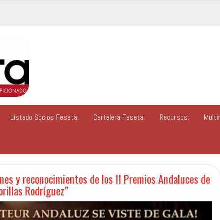
Listado Socios Feseta:
Cartelera Feseta:
Recursos:
Multi
nes y reconocimientos de los II Premios Andaluces de
rillas Rodríguez”