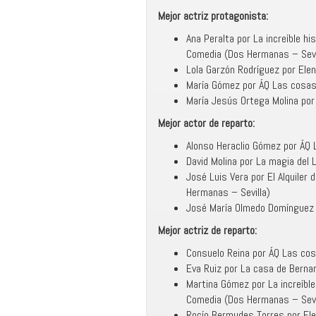
Mejor actriz protagonista:
Ana Peralta por La increíble h
Comedia (Dos Hermanas – Sevi
Lola Garzón Rodríguez por Elen
María Gómez por ÁQ Las cosas d
María Jesús Ortega Molina por
Mejor actor de reparto:
Alonso Heraclio Gómez por ÁQ L
David Molina por La magia del 
José Luis Vera por El Alquile
Hermanas – Sevilla)
José María Olmedo Domínguez po
Mejor actriz de reparto
:
Consuelo Reina por ÁQ Las cosa
Eva Ruiz por La casa de Bernar
Martina Gómez por La increíbl
Comedia (Dos Hermanas – Sevi
Rocío Bermudes Torres por Ele