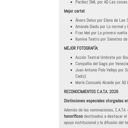
Pardiez SML por ÁQ Las cosas d
Mejor cartel:
Álvaro Delso por Eleno de Las 
Amanda Diedu por Lo normal y l
Fran Mel por La primera vuelta 
Ilumina Teatro por Sainetes de
MEJOR FOTOGRAFÍA:
Acción Teatral Umbrete por Bo
Compañía del Gags por Venecia 
Juan Antonio Polo Vallejo por 
Cádiz)
María Consuelo Alcaide por ÁQ 
RECONOCIMIENTOS C.A.T.A. 2026
Distinciones especiales otorgadas en
Además de las nominaciones, C.A.T.A.
honoríficos
destinados a destacar el 
apoyo institucional y la difusión del 