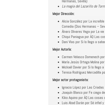
Hermanas, Sevilla)
La magia del Lazarillo de Tor
Mejor Dirección:
Alicia González por La increíb
Comedia (Dos Hermanas – Sevi
Álvaro Olivares Vega por La vi
Chiqui Paniagua por ÁQ Las cos
Dani Vías por Si lo llego a sab
Mejor Autoría:
Carmen Velasco Domenech por El
María Jesús Ortega Molina por
Mickaël Davier por Si lo llego
Teresa Rodríguez Mercadilla po
Mejor actor protagonista
:
Ignacio López por Las Criadas 
Joaquín Blanco por Fe ciega de
Kiko Aquino por ÁQ Las cosas de
Luis Abad Durán por Sé infiel y