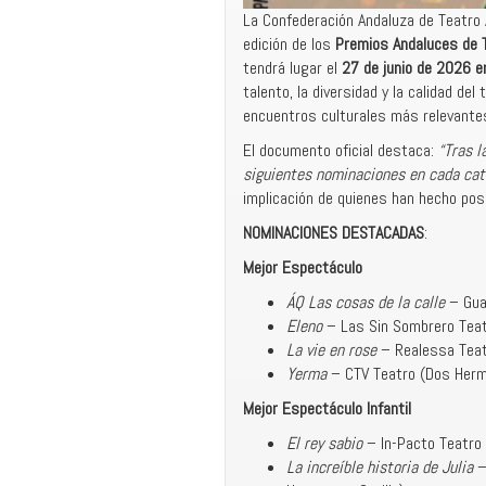
La Confederación Andaluza de Teatro 
edición de los
Premios Andaluces de T
tendrá lugar el
27 de junio de 2026 e
talento, la diversidad y la calidad d
encuentros culturales más relevantes
El documento oficial destaca:
“Tras l
siguientes nominaciones en cada cat
implicación de quienes han hecho posi
NOMINACIONES DESTACADAS
:
Mejor Espectáculo
ÁQ Las cosas de la calle
– Guat
Eleno
– Las Sin Sombrero Teatr
La vie en rose
– Realessa Teat
Yerma
– CTV Teatro (Dos Herma
Mejor Espectáculo Infantil
El rey sabio
– In-Pacto Teatro (
La increíble historia de Julia
–