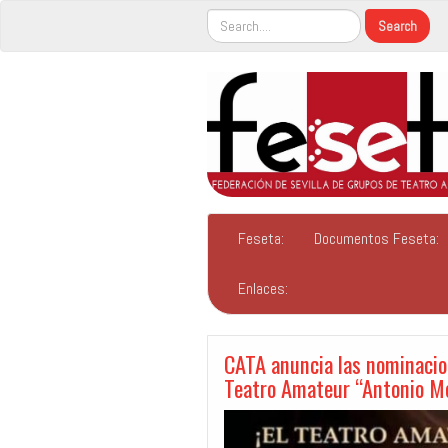
Feseta:
Documentos Feseta:
Enlaces:
CATA anuncia las nominacio
Teatro Amateur “Antonio Mo