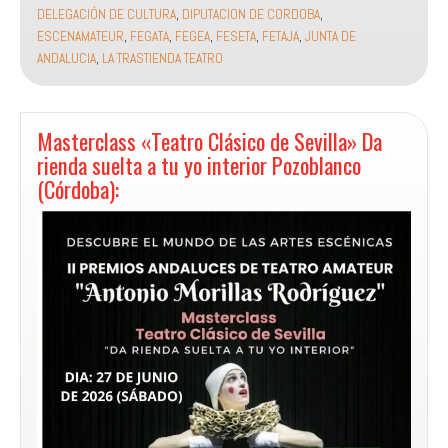
Teatro
DELEGACIÓN DE CULTURA
,
DIPUTACION DE CORDOBA
,
Amateur
ESCENAMATEUR
,
FEGATA
,
FEGEA
,
FESETA
,
FETAJA
,
JUNTA DE
C.A.T.A.
ANDALUCIA
,
LA TRASTIENDA TEATRO
entrega
sus
Premios
Andaluces
Masterclass «Teatro Clásico de Sevilla» Da
del
rienda suelta a tu yo interior Pozoblanco
Teatro
(Córdoba):
Amateur
Antonio
Morillas
Pozoblanco
2026: