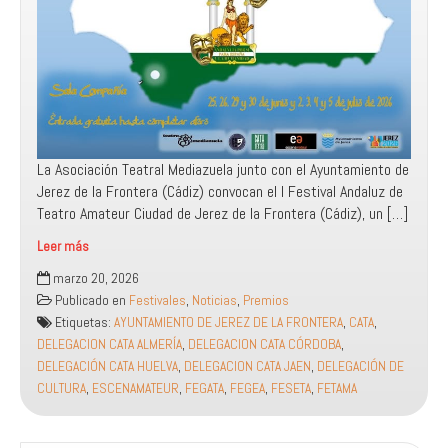
La Asociación Teatral Mediazuela junto con el Ayuntamiento de
Jerez de la Frontera (Cádiz) convocan el I Festival Andaluz de
Teatro Amateur Ciudad de Jerez de la Frontera (Cádiz), un […]
Leer más
Convocatoria
marzo 20, 2026
I
Publicado en
Festivales
,
Noticias
,
Premios
Festival
Etiquetas:
AYUNTAMIENTO DE JEREZ DE LA FRONTERA
,
CATA
,
Andaluz
DELEGACION CATA ALMERÍA
,
DELEGACION CATA CÓRDOBA
,
de
DELEGACIÓN CATA HUELVA
,
DELEGACION CATA JAEN
,
DELEGACIÓN DE
Teatro
CULTURA
,
ESCENAMATEUR
,
FEGATA
,
FEGEA
,
FESETA
,
FETAMA
Amateur
Ciudad
de