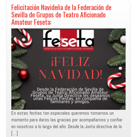
Jerez
Felicitación Navideña de la Federación de
de
Sevilla de Grupos de Teatro Aficionado
la
Amateur Feseta:
Frontera
(Cádiz):
En estas fechas tan especiales queremos tomarnos un
momento para daros las gracias por acompañarnos y confiar
en nosotros a lo largo del año. Desde la Junta directiva de la
[…]