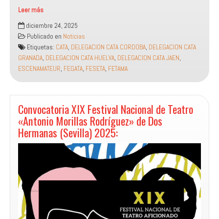
Leer más
Felicitación
diciembre 24, 2025
Navideña
Publicado en
Noticias
de
Etiquetas:
CATA
,
DELEGACION CATA CORDOBA
,
DELEGACION CATA
la
GRANADA
,
DELEGACION CATA HUELVA
,
DELEGACION CATA JAEN
,
Federación
ESCENAMATEUR
,
FEGATA
,
FESETA
,
FETAMA
de
Sevilla
de
Grupos
Convocatoria XIX Festival Nacional de Teatro
de
«Antonio Morillas Rodríguez» de Dos
Teatro
Hermanas (Sevilla) 2025:
Aficionado
Amateur
Feseta: