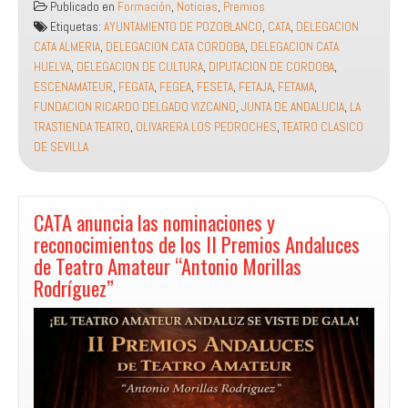
Publicado en
Formación
,
Noticias
,
Premios
Clásico
Etiquetas:
AYUNTAMIENTO DE POZOBLANCO
,
CATA
,
DELEGACION
de
CATA ALMERIA
,
DELEGACION CATA CORDOBA
,
DELEGACION CATA
Sevilla»
HUELVA
,
DELEGACION DE CULTURA
,
DIPUTACION DE CORDOBA
,
Da
ESCENAMATEUR
,
FEGATA
,
FEGEA
,
FESETA
,
FETAJA
,
FETAMA
,
rienda
FUNDACION RICARDO DELGADO VIZCAINO
,
JUNTA DE ANDALUCIA
,
LA
suelta
TRASTIENDA TEATRO
,
OLIVARERA LOS PEDROCHES
,
TEATRO CLASICO
a
DE SEVILLA
tu
yo
interior
Pozoblanco
CATA anuncia las nominaciones y
(Córdoba):
reconocimientos de los II Premios Andaluces
de Teatro Amateur “Antonio Morillas
Rodríguez”