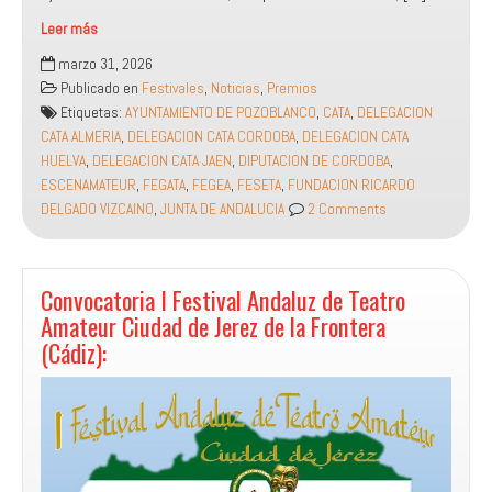
Leer más
Convocatoria
marzo 31, 2026
II
Publicado en
Festivales
,
Noticias
,
Premios
Premios
Etiquetas:
AYUNTAMIENTO DE POZOBLANCO
,
CATA
,
DELEGACION
Andaluces
CATA ALMERIA
,
DELEGACION CATA CORDOBA
,
DELEGACION CATA
de
HUELVA
,
DELEGACION CATA JAEN
,
DIPUTACION DE CORDOBA
,
Teatro
ESCENAMATEUR
,
FEGATA
,
FEGEA
,
FESETA
,
FUNDACION RICARDO
Amateur
DELGADO VIZCAINO
,
JUNTA DE ANDALUCIA
2 Comments
«Antonio
Morillas
Rodríguez»:
Convocatoria I Festival Andaluz de Teatro
Amateur Ciudad de Jerez de la Frontera
(Cádiz):