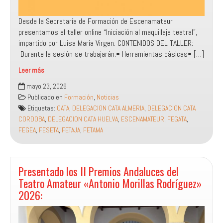
Desde la Secretaría de Formación de Escenamateur
presentamos el taller online “Iniciación al maquillaje teatral”,
impartido por Luisa María Virgen. CONTENIDOS DEL TALLER:
Durante la sesión se trabajarán:• Herramientas básicas• […]
Leer más
Nueva
mayo 23, 2026
Formación
Publicado en
Formación
,
Noticias
Virtual
Etiquetas:
CATA
,
DELEGACION CATA ALMERIA
,
DELEGACION CATA
desde
CORDOBA
,
DELEGACION CATA HUELVA
,
ESCENAMATEUR
,
FEGATA
,
la
FEGEA
,
FESETA
,
FETAJA
,
FETAMA
Confederación
Escenamateur:
Presentado los II Premios Andaluces del
Teatro Amateur «Antonio Morillas Rodríguez»
2026: