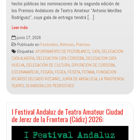
hecho públicas las nominaciones de la segunda edición de
los Premios Andaluces de Teatro Amateur “Antonio Morillas
Rodríguez”, cuya gala de entrega tendrá […]
Leer más
CATA
junio 17, 2026
anuncia
Publicado en
Festivales
,
Noticias
,
Premios
las
Etiquetas:
AYUNTAMIENTO DE POZOBLANCO
,
CATA
,
DELEGACION
nominaciones
CATA ALMERIA
,
DELEGACION CATA CORDOBA
,
DELEGACION CATA
y
HUELVA
,
DELEGACIÓN DE CULTURA
,
DIPUTACION DE CORDOBA
,
reconocimientos
ESCENAMATEUR
,
FEGATA
,
FEGEA
,
FESETA
,
FETAMA
,
FUNDACION
de
RICARDO DELGADO VIZCAINO
,
JUNTA DE ANDALUCIA
,
LA TRASTIENDA
los
TEATRO
,
OLIVARERA LOS PEDROCHES
II
Premios
Andaluces
de
I Festival Andaluz de Teatro Amateur Ciudad
Teatro
de Jerez de la Frontera (Cádiz) 2026:
Amateur
“Antonio
Morillas