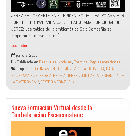
JEREZ SE CONVIERTE EN EL EPICENTRO DEL TEATRO AMATEUR
CON EL I FESTIVAL ANDALUZ DE TEATRO AMATEUR CIUDAD DE
JEREZ: Las tablas de la emblemática Sala Compañía se
preparan para levantar el […]
Leer más
I
junio 8, 2026
Festival
Publicado en
Festivales
,
Noticias
,
Premios
,
Representaciones
Andaluz
Etiquetas:
AYUNTAMIENTO DE JEREZ DE LA FRONTERA
,
CATA
,
de
ESCENAMATEUR
,
FEGATA
,
FESETA
,
JEREZ 2036 CAPITAL ESPAÑOLA DE
Teatro
LA GASTRONOMIA
,
TEATRO MEDIAZUELA
Amateur
Ciudad
de
Jerez
Nueva Formación Virtual desde la
de
Confederación Escenamateur:
la
Frontera
(Cádiz)