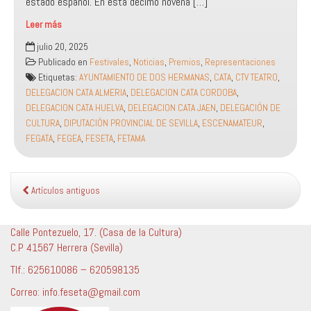
estado español. En esta décimo novena […]
Leer más
Convocatoria
julio 20, 2025
XIX
Publicado en
Festivales
,
Noticias
,
Premios
,
Representaciones
Festival
Etiquetas:
AYUNTAMIENTO DE DOS HERMANAS
,
CATA
,
CTV TEATRO
,
Nacional
DELEGACION CATA ALMERIA
,
DELEGACION CATA CORDOBA
,
de
DELEGACION CATA HUELVA
,
DELEGACION CATA JAEN
,
DELEGACIÓN DE
Teatro
CULTURA
,
DIPUTACIÓN PROVINCIAL DE SEVILLA
,
ESCENAMATEUR
,
«Antonio
FEGATA
,
FEGEA
,
FESETA
,
FETAMA
Morillas
Rodríguez»
de
Dos
Artículos antiguos
Hermanas
(Sevilla)
Calle Pontezuelo, 17. (Casa de la Cultura)
2025:
C.P 41567 Herrera (Sevilla)
Tlf.: 625610086 – 620598135
Correo: info.feseta@gmail.com